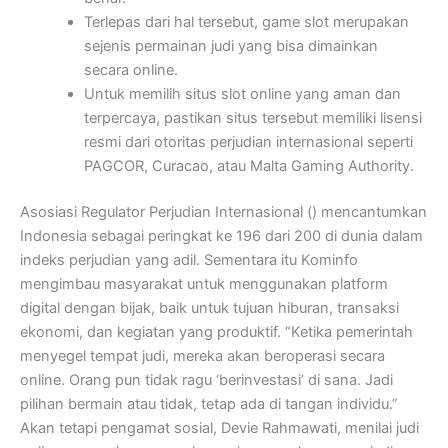
Terlepas dari hal tersebut, game slot merupakan
sejenis permainan judi yang bisa dimainkan
secara online.
Untuk memilih situs slot online yang aman dan
terpercaya, pastikan situs tersebut memiliki lisensi
resmi dari otoritas perjudian internasional seperti
PAGCOR, Curacao, atau Malta Gaming Authority.
Asosiasi Regulator Perjudian Internasional () mencantumkan
Indonesia sebagai peringkat ke 196 dari 200 di dunia dalam
indeks perjudian yang adil. Sementara itu Kominfo
mengimbau masyarakat untuk menggunakan platform
digital dengan bijak, baik untuk tujuan hiburan, transaksi
ekonomi, dan kegiatan yang produktif. “Ketika pemerintah
menyegel tempat judi, mereka akan beroperasi secara
online. Orang pun tidak ragu ‘berinvestasi’ di sana. Jadi
pilihan bermain atau tidak, tetap ada di tangan individu.”
Akan tetapi pengamat sosial, Devie Rahmawati, menilai judi