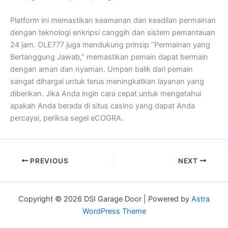
Platform ini memastikan keamanan dan keadilan permainan
dengan teknologi enkripsi canggih dan sistem pemantauan
24 jam. OLE777 juga mendukung prinsip “Permainan yang
Bertanggung Jawab,” memastikan pemain dapat bermain
dengan aman dan nyaman. Umpan balik dari pemain
sangat dihargai untuk terus meningkatkan layanan yang
diberikan. Jika Anda ingin cara cepat untuk mengetahui
apakah Anda berada di situs casino yang dapat Anda
percayai, periksa segel eCOGRA.
PREVIOUS
NEXT
Copyright © 2026 DSI Garage Door | Powered by
Astra
WordPress Theme