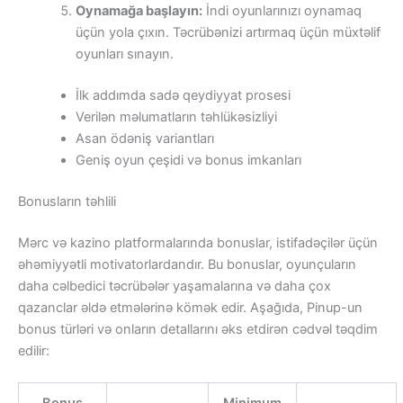
Oynamağa başlayın:
İndi oyunlarınızı oynamaq
üçün yola çıxın. Təcrübənizi artırmaq üçün müxtəlif
oyunları sınayın.
İlk addımda sadə qeydiyyat prosesi
Verilən məlumatların təhlükəsizliyi
Asan ödəniş variantları
Geniş oyun çeşidi və bonus imkanları
Bonusların təhlili
Mərc və kazino platformalarında bonuslar, istifadəçilər üçün
əhəmiyyətli motivatorlardandır. Bu bonuslar, oyunçuların
daha cəlbedici təcrübələr yaşamalarına və daha çox
qazanclar əldə etmələrinə kömək edir. Aşağıda, Pinup-un
bonus türləri və onların detallarını əks etdirən cədvəl təqdim
edilir: