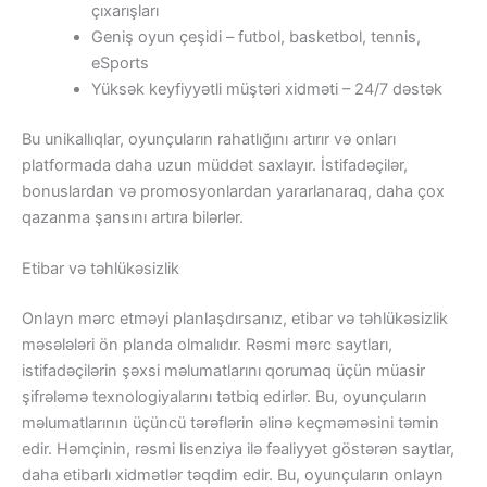
çıxarışları
Geniş oyun çeşidi – futbol, basketbol, tennis,
eSports
Yüksək keyfiyyətli müştəri xidməti – 24/7 dəstək
Bu unikallıqlar, oyunçuların rahatlığını artırır və onları
platformada daha uzun müddət saxlayır. İstifadəçilər,
bonuslardan və promosyonlardan yararlanaraq, daha çox
qazanma şansını artıra bilərlər.
Etibar və təhlükəsizlik
Onlayn mərc etməyi planlaşdırsanız, etibar və təhlükəsizlik
məsələləri ön planda olmalıdır. Rəsmi mərc saytları,
istifadəçilərin şəxsi məlumatlarını qorumaq üçün müasir
şifrələmə texnologiyalarını tətbiq edirlər. Bu, oyunçuların
məlumatlarının üçüncü tərəflərin əlinə keçməməsini təmin
edir. Həmçinin, rəsmi lisenziya ilə fəaliyyət göstərən saytlar,
daha etibarlı xidmətlər təqdim edir. Bu, oyunçuların onlayn