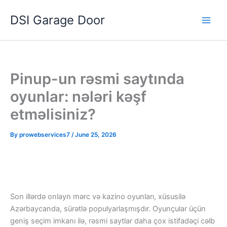
Skip
DSI Garage Door
to
content
Pinup-un rəsmi saytında
oyunlar: nələri kəşf
etməlisiniz?
By
prowebservices7
/
June 25, 2026
Son illərdə onlayn mərc və kazino oyunları, xüsusilə
Azərbaycanda, sürətlə populyarlaşmışdır. Oyunçular üçün
geniş seçim imkanı ilə, rəsmi saytlar daha çox istifadəçi cəlb