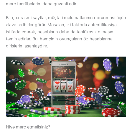
mərc təcrübələrini daha güvənli edir.
Bir çox rəsmi saytlar, müştəri məlumatlarının qorunması üçün
əlavə tədbirlər görür. Məsələn, iki faktorlu autentifikasiya
istifadə edərək, hesabların daha da təhlükəsiz olmasını
təmin edirlər. Bu, həmçinin oyunçuların öz hesablarına
girişlərini asanlaşdırır.
Niyə mərc etməlisiniz?