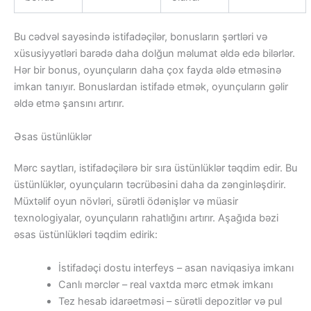
Bu cədvəl sayəsində istifadəçilər, bonusların şərtləri və
xüsusiyyətləri barədə daha dolğun məlumat əldə edə bilərlər.
Hər bir bonus, oyunçuların daha çox fayda əldə etməsinə
imkan tanıyır. Bonuslardan istifadə etmək, oyunçuların gəlir
əldə etmə şansını artırır.
Əsas üstünlüklər
Mərc saytları, istifadəçilərə bir sıra üstünlüklər təqdim edir. Bu
üstünlüklər, oyunçuların təcrübəsini daha da zənginləşdirir.
Müxtəlif oyun növləri, sürətli ödənişlər və müasir
texnologiyalar, oyunçuların rahatlığını artırır. Aşağıda bəzi
əsas üstünlükləri təqdim edirik:
İstifadəçi dostu interfeys – asan naviqasiya imkanı
Canlı mərclər – real vaxtda mərc etmək imkanı
Tez hesab idarəetməsi – sürətli depozitlər və pul