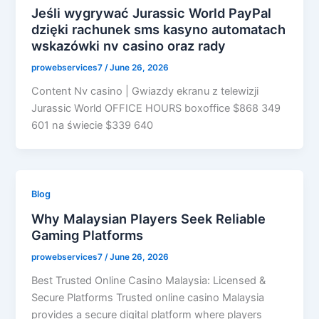
Jeśli wygrywać Jurassic World PayPal
dzięki rachunek sms kasyno automatach
wskazówki nv casino oraz rady
prowebservices7
/
June 26, 2026
Content Nv casino | Gwiazdy ekranu z telewizji
Jurassic World OFFICE HOURS boxoffice $868 349
601 na świecie $339 640
Blog
Why Malaysian Players Seek Reliable
Gaming Platforms
prowebservices7
/
June 26, 2026
Best Trusted Online Casino Malaysia: Licensed &
Secure Platforms Trusted online casino Malaysia
provides a secure digital platform where players