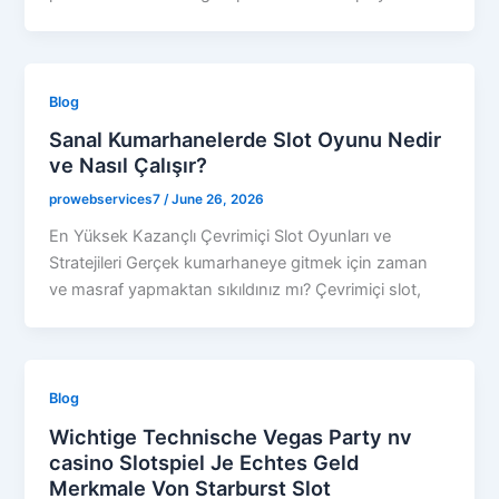
Blog
Sanal Kumarhanelerde Slot Oyunu Nedir
ve Nasıl Çalışır?
prowebservices7
/
June 26, 2026
En Yüksek Kazançlı Çevrimiçi Slot Oyunları ve
Stratejileri Gerçek kumarhaneye gitmek için zaman
ve masraf yapmaktan sıkıldınız mı? Çevrimiçi slot,
Blog
Wichtige Technische Vegas Party nv
casino Slotspiel Je Echtes Geld
Merkmale Von Starburst Slot