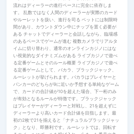
流れはディーラーの進行ペースに完全に依存しま
す。 乱数ではなく人間のディーラーが実際のカード
やルーレットを扱い、進行を司る ベットには制限時
間があり、カウントダウン中にチップを置く必要が
ある チャットでディーラーと会話しながら、臨場感
のあるペースでゲームが進む 複数カメラでリアルタ
イムに切り替わり、通常のオンラインカジノにはな
い視覚的なダイナミズムがある ライブカジノで遊べ
る定番ゲームとそのルール概要 ライブカジノで遊べ
る定番ゲームとして、バカラ、ブラックジャック、
ルーレットが挙げられます。バカラはプレイヤーと
バンカーのどちらが9に近いか予想する単純なゲーム
で、カードの合計値が10を超えた場合、下一桁のみ
が有効となるルールが特徴です。ブラックジャック
はプレイヤーがディーラーと対戦し、21を超えずに
ディーラーより高いカード合計値を目指します。最
初の2枚で21を揃えると「ナチュラルブラックジャッ
ク」となり、即勝利です。ルーレットでは、回転す