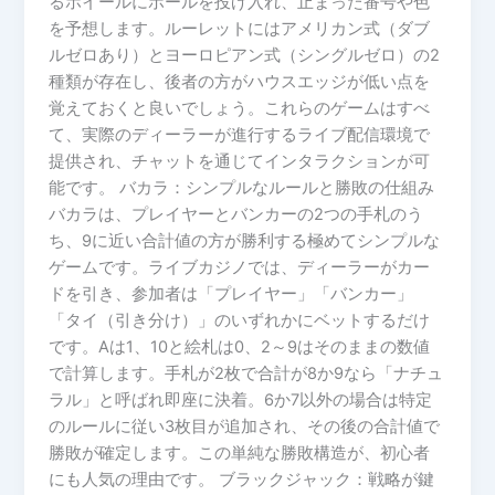
るホイールにボールを投げ入れ、止まった番号や色
を予想します。ルーレットにはアメリカン式（ダブ
ルゼロあり）とヨーロピアン式（シングルゼロ）の2
種類が存在し、後者の方がハウスエッジが低い点を
覚えておくと良いでしょう。これらのゲームはすべ
て、実際のディーラーが進行するライブ配信環境で
提供され、チャットを通じてインタラクションが可
能です。 バカラ：シンプルなルールと勝敗の仕組み
バカラは、プレイヤーとバンカーの2つの手札のう
ち、9に近い合計値の方が勝利する極めてシンプルな
ゲームです。ライブカジノでは、ディーラーがカー
ドを引き、参加者は「プレイヤー」「バンカー」
「タイ（引き分け）」のいずれかにベットするだけ
です。Aは1、10と絵札は0、2～9はそのままの数値
で計算します。手札が2枚で合計が8か9なら「ナチュ
ラル」と呼ばれ即座に決着。6か7以外の場合は特定
のルールに従い3枚目が追加され、その後の合計値で
勝敗が確定します。この単純な勝敗構造が、初心者
にも人気の理由です。 ブラックジャック：戦略が鍵