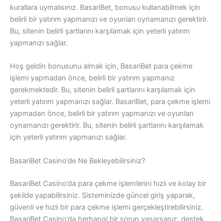
kurallara uymalısınız. BasariBet, bonusu kullanabilmek için
belirli bir yatırım yapmanızı ve oyunları oynamanızı gerektirir.
Bu, sitenin belirli şartlarını karşılamak için yeterli yatırım
yapmanızı sağlar.
Hoş geldin bonusunu almak için, BasariBet para çekme
işlemi yapmadan önce, belirli bir yatırım yapmanız
gerekmektedir. Bu, sitenin belirli şartlarını karşılamak için
yeterli yatırım yapmanızı sağlar. BasariBet, para çekme işlemi
yapmadan önce, belirli bir yatırım yapmanızı ve oyunları
oynamanızı gerektirir. Bu, sitenin belirli şartlarını karşılamak
için yeterli yatırım yapmanızı sağlar.
BasariBet Casino’de Ne Bekleyebilirsiniz?
BasariBet Casino’da para çekme işlemlerini hızlı ve kolay bir
şekilde yapabilirsiniz. Sisteminizde güncel giriş yaparak,
güvenli ve hızlı bir para çekme işlemi gerçekleştirebilirsiniz.
BasariBet Casino’da herhangi bir sorun yaşarsanız, destek