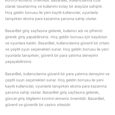
kontrol etmeniz önemlidir. BasarıBet, kullanıcılarına özel
olarak tasarlanmış ve kullanımı kolay bir arayüze sahiptir.
Hoş geldin bonusu ile yeni kayıtlı kullanıcılar, oyunlarla
tanışırken ekstra para kazanma şansına sahip olurlar.
BasarıBet giriş sayfasına giderek, kullanıcı adı ve şifrenizi
girerek giriş yapabilirsiniz. Hoş geldin bonusu için kaydolun
ve oyunlara katılın. BasarıBet, kullanıcılarına güvenli bir ortam
ve çeşitli oyun seçenekleri sunar. Hoş geldin bonusu ile yeni
oyunlarla tanışırken, güvenli bir para yatırma deneyimi
yaşayabilirsiniz.
BasarıBet, kullanıcılarına güvenli bir para yatırma deneyimi ve
çeşitli oyun seçenekleri sunar. Hoş geldin bonusu ile yeni
kayıtlı kullanıcılar, oyunlarla tanışırken ekstra para kazanma
şansına sahip olurlar. BasarıBet giriş sayfasına giderek,
güncel giriş bilgilerini kontrol etmeniz önemlidir. BasarıBet,
güvenli ve güvenilir bir casino sitesidir.