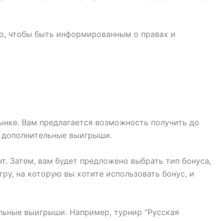
но, чтобы быть информированным о правах и
рынке. Вам предлагается возможность получить до
ам дополнительные выигрыши.
т. Затем, вам будет предложено выбрать тип бонуса,
ру, на которую вы хотите использовать бонус, и
ельные выигрыши. Например, турнир “Русская