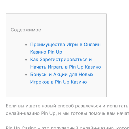
Содержимое
Преимущества Игры в Онлайн
Казино Pin Up
Как Зарегистрироваться и
Начать Играть в Pin Up Казино
Бонусы и Акции для Новых
Игроков в Pin Up Казино
Если вы ищете новый способ развлечься и испытать у
онлайн-казино Pin Up, и мы готовы помочь вам начат
Pin Up Casino – это популярный онлайн-казино, кот