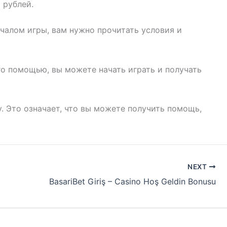
 рублей.
ачалом игры, вам нужно прочитать условия и
го помощью, вы можете начать играть и получать
. Это означает, что вы можете получить помощь,
NEXT
BasariBet Giriş – Casino Hoş Geldin Bonusu