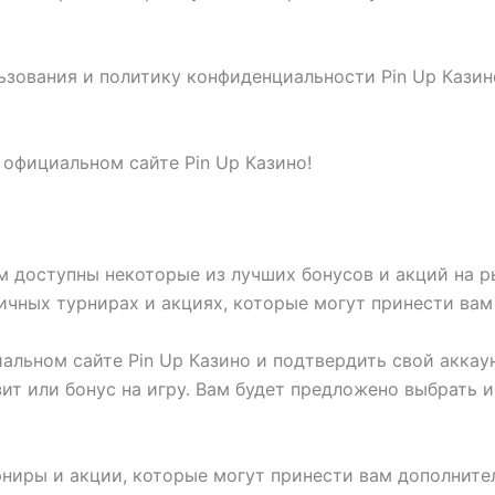
ьзования и политику конфиденциальности Pin Up Кази
 официальном сайте Pin Up Казино!
вам доступны некоторые из лучших бонусов и акций на 
зличных турнирах и акциях, которые могут принести в
альном сайте Pin Up Казино и подтвердить свой аккаун
ит или бонус на игру. Вам будет предложено выбрать иг
урниры и акции, которые могут принести вам дополнит