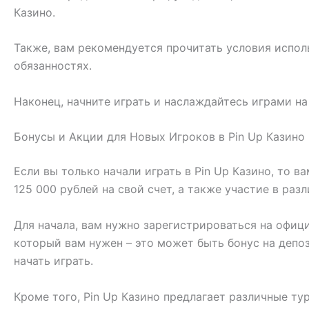
Казино.
Также, вам рекомендуется прочитать условия испол
обязанностях.
Наконец, начните играть и наслаждайтесь играми на
Бонусы и Акции для Новых Игроков в Pin Up Казино
Если вы только начали играть в Pin Up Казино, то 
125 000 рублей на свой счет, а также участие в ра
Для начала, вам нужно зарегистрироваться на офици
который вам нужен – это может быть бонус на депоз
начать играть.
Кроме того, Pin Up Казино предлагает различные т