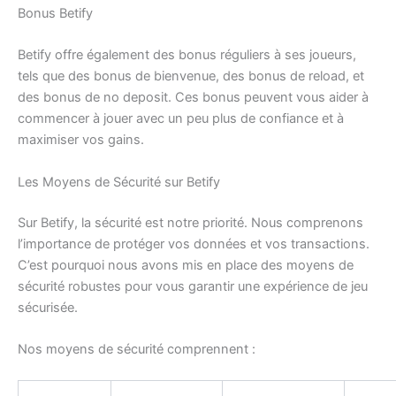
Bonus Betify
Betify offre également des bonus réguliers à ses joueurs,
tels que des bonus de bienvenue, des bonus de reload, et
des bonus de no deposit. Ces bonus peuvent vous aider à
commencer à jouer avec un peu plus de confiance et à
maximiser vos gains.
Les Moyens de Sécurité sur Betify
Sur Betify, la sécurité est notre priorité. Nous comprenons
l’importance de protéger vos données et vos transactions.
C’est pourquoi nous avons mis en place des moyens de
sécurité robustes pour vous garantir une expérience de jeu
sécurisée.
Nos moyens de sécurité comprennent :