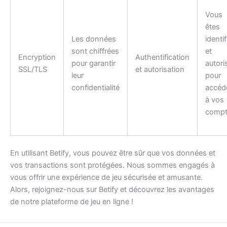
Vous
êtes
Les données
identif
sont chiffrées
et
Encryption
Authentification
pour garantir
autori
SSL/TLS
et autorisation
leur
pour
confidentialité
accéd
à vos
compt
En utilisant Betify, vous pouvez être sûr que vos données et
vos transactions sont protégées. Nous sommes engagés à
vous offrir une expérience de jeu sécurisée et amusante.
Alors, rejoignez-nous sur Betify et découvrez les avantages
de notre plateforme de jeu en ligne !