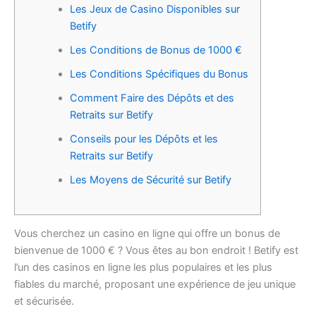
Les Jeux de Casino Disponibles sur
Betify
Les Conditions de Bonus de 1000 €
Les Conditions Spécifiques du Bonus
Comment Faire des Dépôts et des
Retraits sur Betify
Conseils pour les Dépôts et les
Retraits sur Betify
Les Moyens de Sécurité sur Betify
Vous cherchez un casino en ligne qui offre un bonus de
bienvenue de 1000 € ? Vous êtes au bon endroit ! Betify est
l’un des casinos en ligne les plus populaires et les plus
fiables du marché, proposant une expérience de jeu unique
et sécurisée.