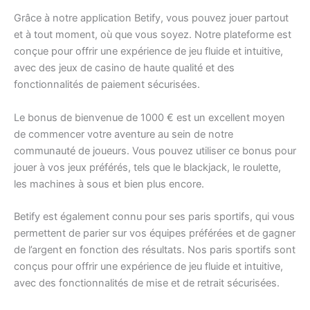
Grâce à notre application Betify, vous pouvez jouer partout
et à tout moment, où que vous soyez. Notre plateforme est
conçue pour offrir une expérience de jeu fluide et intuitive,
avec des jeux de casino de haute qualité et des
fonctionnalités de paiement sécurisées.
Le bonus de bienvenue de 1000 € est un excellent moyen
de commencer votre aventure au sein de notre
communauté de joueurs. Vous pouvez utiliser ce bonus pour
jouer à vos jeux préférés, tels que le blackjack, le roulette,
les machines à sous et bien plus encore.
Betify est également connu pour ses paris sportifs, qui vous
permettent de parier sur vos équipes préférées et de gagner
de l’argent en fonction des résultats. Nos paris sportifs sont
conçus pour offrir une expérience de jeu fluide et intuitive,
avec des fonctionnalités de mise et de retrait sécurisées.