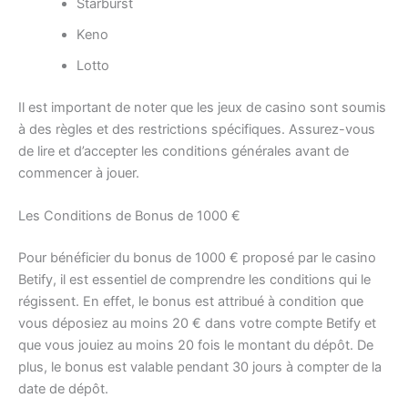
Starburst
Keno
Lotto
Il est important de noter que les jeux de casino sont soumis
à des règles et des restrictions spécifiques. Assurez-vous
de lire et d’accepter les conditions générales avant de
commencer à jouer.
Les Conditions de Bonus de 1000 €
Pour bénéficier du bonus de 1000 € proposé par le casino
Betify, il est essentiel de comprendre les conditions qui le
régissent. En effet, le bonus est attribué à condition que
vous déposiez au moins 20 € dans votre compte Betify et
que vous jouiez au moins 20 fois le montant du dépôt. De
plus, le bonus est valable pendant 30 jours à compter de la
date de dépôt.