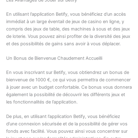
En utilisant l’application Betify, vous bénéficiez d’un accès
immédiat à un large éventail de jeux de casino en ligne, y
compris des jeux de table, des machines à sous et des jeux
de loterie. Vous pouvez ainsi profiter de la diversité des jeux
et des possibilités de gains sans avoir à vous déplacer.
Un Bonus de Bienvenue Chaudement Accueilli
En vous inscrivant sur Betify, vous obtiendrez un bonus de
bienvenue de 1000 €, ce qui vous permettra de commencer
à jouer avec un budget confortable. Ce bonus vous donnera
également la possibilité de découvrir les différents jeux et
les fonctionnalités de l’application.
De plus, en utilisant l’application Betify, vous bénéficiez
d’une connexion sécurisée et de la possibilité de gérer vos
fonds avec facilité. Vous pouvez ainsi vous concentrer sur