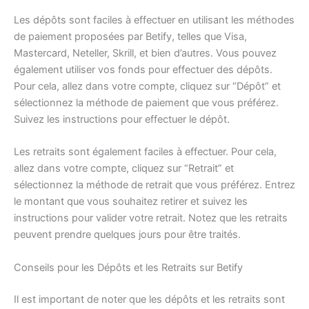
Les dépôts sont faciles à effectuer en utilisant les méthodes
de paiement proposées par Betify, telles que Visa,
Mastercard, Neteller, Skrill, et bien d’autres. Vous pouvez
également utiliser vos fonds pour effectuer des dépôts.
Pour cela, allez dans votre compte, cliquez sur “Dépôt” et
sélectionnez la méthode de paiement que vous préférez.
Suivez les instructions pour effectuer le dépôt.
Les retraits sont également faciles à effectuer. Pour cela,
allez dans votre compte, cliquez sur “Retrait” et
sélectionnez la méthode de retrait que vous préférez. Entrez
le montant que vous souhaitez retirer et suivez les
instructions pour valider votre retrait. Notez que les retraits
peuvent prendre quelques jours pour être traités.
Conseils pour les Dépôts et les Retraits sur Betify
Il est important de noter que les dépôts et les retraits sont