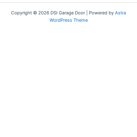
Copyright © 2026 DSI Garage Door | Powered by
Astra
WordPress Theme